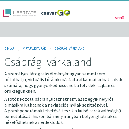
Fő
Ugrás
a
navigáció
tartalomra
MENÜ
Jelenlegi
CÍMLAP
VIRTUÁLIS TÚRÁK
CSÁBRÁGI VÁRKALAND
hely
Csábrági várkaland
A személyes látogatás élményét ugyan semmi sem
pótolhatja, virtuális túráink másfajta alkalmat adnak sokak
számára, hogy gyönyörködhessenek a felvidéki tájban és
örökségünkben.
A fotók között bátran „utazhatnak“, azaz egyik helyről
a másikra juthatnak a navigációs nyilak segítségével.
A gömbpanorámák lehetővé teszik a külső terek valósághű
bemutatását, hiszen bármely irányban bolyonghatnak és
nézelődhetnek az érdeklődők.