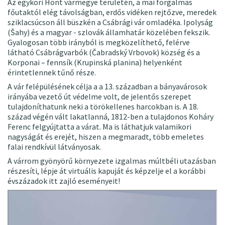
Az egykori Hont vármegye területén, a mai forgalmas
főutaktól elég távolságban, erdős vidéken rejtőzve, meredek
sziklacsúcson áll büszkén a Csábrági vár omladéka. Ipolyság
(Šahy) és a magyar - szlovák államhatár közelében fekszik.
Gyalogosan több irányból is megközelíthető, felérve
látható Csábrágvarbók (Čabradský Vrbovok) község és a
Korponai – fennsík (Krupinská planina) helyenként
érintetlennek tűnő része.
A vár felépülésének célja a a 13. században a bányavárosok
irányába vezető út védelme volt, de jelentős szerepet
tulajdoníthatunk neki a törökellenes harcokban is. A 18.
század végén vált lakatlanná, 1812-ben a tulajdonos Koháry
Ferenc felgyújtatta a várat. Ma is láthatjuk valamikori
nagyságát és erejét, hiszen a megmaradt, több emeletes
falai rendkívül látványosak.
A várrom gyönyörű környezete izgalmas múltbéli utazásban
részesíti, lépje át virtuális kapuját és képzelje el a korábbi
évszázadok itt zajló eseményeit!