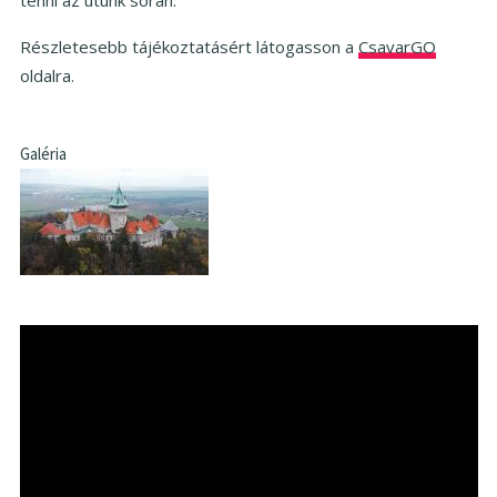
Részletesebb tájékoztatásért látogasson a
CsavarGO
oldalra.
Galéria
Remote
video
URL