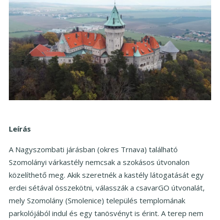
Leírás
A Nagyszombati járásban (okres Trnava) található
Szomolányi várkastély nemcsak a szokásos útvonalon
közelíthető meg. Akik szeretnék a kastély látogatását egy
erdei sétával összekötni, válasszák a csavarGO útvonalát,
mely Szomolány (Smolenice) település templomának
parkolójából indul és egy tanösvényt is érint. A terep nem