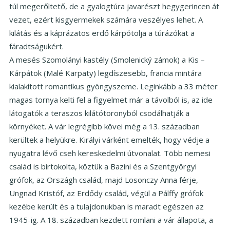
túl megerőltető, de a gyalogtúra javarészt hegygerincen át
vezet, ezért kisgyermekek számára veszélyes lehet. A
kilátás és a káprázatos erdő kárpótolja a túrázókat a
fáradtságukért.
A mesés Szomolányi kastély (Smolenický zámok) a Kis –
Kárpátok (Malé Karpaty) legdíszesebb, francia mintára
kialakított romantikus gyöngyszeme. Leginkább a 33 méter
magas tornya kelti fel a figyelmet már a távolból is, az ide
látogatók a teraszos kilátótoronyból csodálhatják a
környéket. A vár legrégibb kövei még a 13. században
kerültek a helyükre. Királyi várként emelték, hogy védje a
nyugatra lévő cseh kereskedelmi útvonalat. Több nemesi
család is birtokolta, köztük a Bazini és a Szentgyörgyi
grófok, az Országh család, majd Losonczy Anna férje,
Ungnad Kristóf, az Erdődy család, végül a Pálffy grófok
kezébe került és a tulajdonukban is maradt egészen az
1945-ig. A 18. században kezdett romlani a vár állapota, a