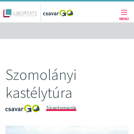
Fő
Ugrás
a
navigáció
tartalomra
MENÜ
Szomolányi
kastélytúra
Túrainformációk