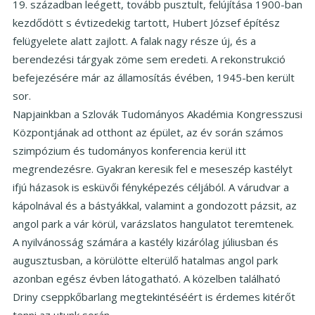
19. században leégett, tovább pusztult, felújítása 1900-ban
kezdődött s évtizedekig tartott, Hubert József építész
felügyelete alatt zajlott. A falak nagy része új, és a
berendezési tárgyak zöme sem eredeti. A rekonstrukció
befejezésére már az államosítás évében, 1945-ben került
sor.
Napjainkban a Szlovák Tudományos Akadémia Kongresszusi
Központjának ad otthont az épület, az év során számos
szimpózium és tudományos konferencia kerül itt
megrendezésre. Gyakran keresik fel e meseszép kastélyt
ifjú házasok is esküvői fényképezés céljából. A várudvar a
kápolnával és a bástyákkal, valamint a gondozott pázsit, az
angol park a vár körül, varázslatos hangulatot teremtenek.
A nyilvánosság számára a kastély kizárólag júliusban és
augusztusban, a körülötte elterülő hatalmas angol park
azonban egész évben látogatható. A közelben található
Driny cseppkőbarlang megtekintéséért is érdemes kitérőt
tenni az utunk során.