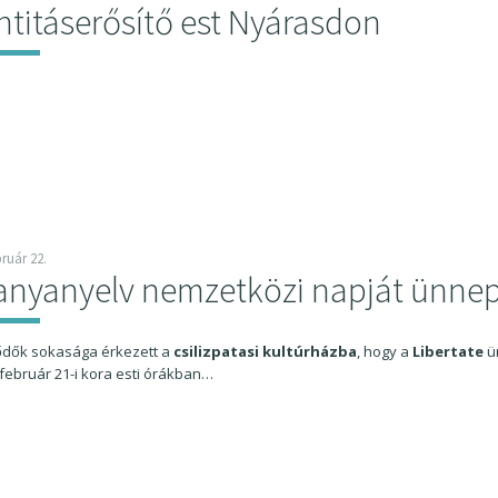
ntitáserősítő est Nyárasdon
bruár 22.
anyanyelv nemzetközi napját ünnep
ődők sokasága érkezett a
csilizpatasi kultúrházba
, hogy a
Libertate
ü
február 21-i kora esti órákban…