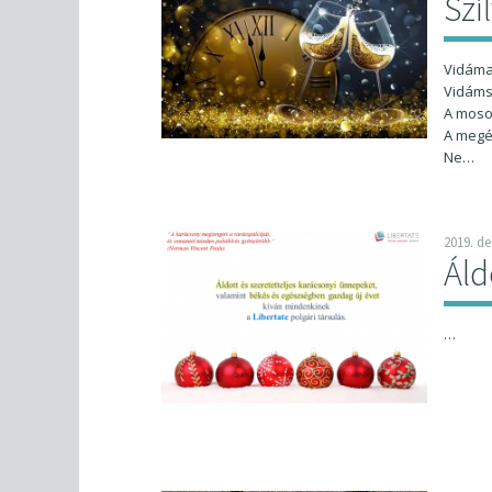
Szi
Vidáman
Vidáms
A moso
A megé
Ne…
2019. d
Áld
…