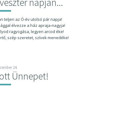
lveszter napján...
 teljen az Ó-év utolsó pár napja!
ággal élvezze a ház apraja-nagyja!
lyod ragyogása, legyen arcod éke!
rtő, szép szeretet, szívek menedéke!
ecember 24.
ott Ünnepet!