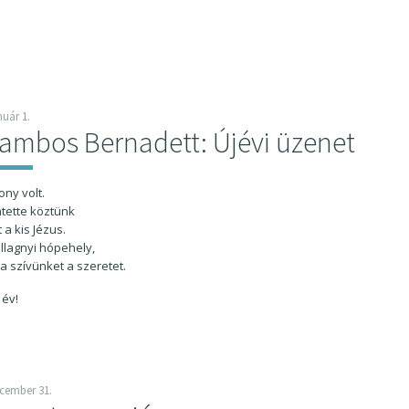
nuár 1.
ambos Bernadett: Újévi üzenet
ny volt.
tette köztünk
 a kis Jézus.
illagnyi hópehely,
ta szívünket a szeretet.
 év!
ecember 31.