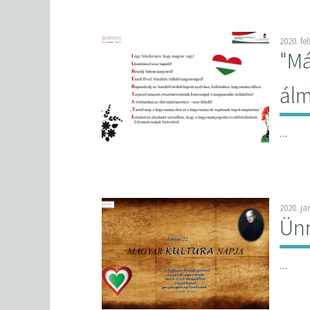
2020. fe
"Má
álm
…
2020. ja
Ün
…