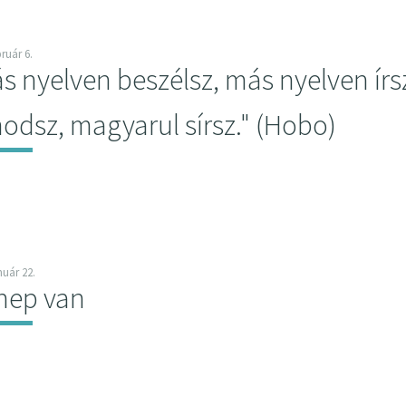
bruár 6.
s nyelven beszélsz, más nyelven ír
odsz, magyarul sírsz." (Hobo)
nuár 22.
nep van