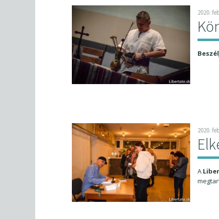
2020. fe
Kön
Beszél
2020. fe
Elk
A
Libe
megtar