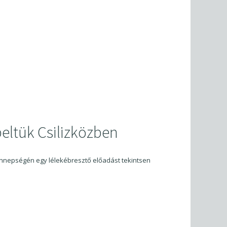
eltük Csilizközben
nnepségén egy lélekébresztő előadást tekintsen