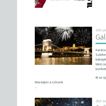
2020. ja
Gal
Karácso
Széthin
békéjét
Mint cs
borítot
Itt az új
Maradjon a szívünk
…
2019. d