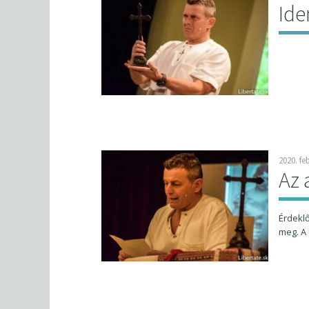
Ide
2020. fe
Az 
Érdekl
meg. A 