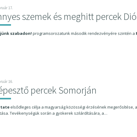
bruár 17.
nyes szemek és meghitt percek Di
jünk szabadon!
programsorozatunk második rendezvényére szintén a
bruár 16.
épesztő percek Somorján
rtate
elsődleges célja a magyarság közösségi érzésének megerősítése, 
tása. Tevékenységük során a gyökerek szilárdítására, a…