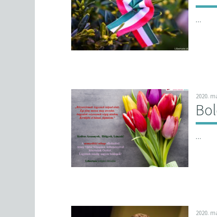
…
2020. má
Bol
…
2020. má