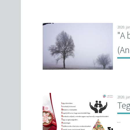
2020. ja
"A 
(An
2020. ja
Teg
…