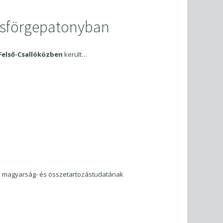
ósförgepatonyban
Felső-Csallóközben
került…
a magyarság- és összetartozástudatának