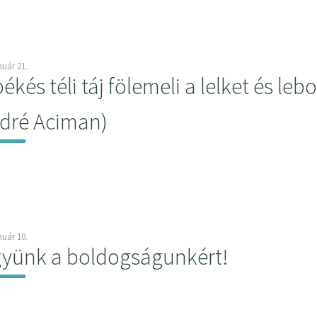
nuár 21.
békés téli táj fölemeli a lelket és le
dré Aciman)
nuár 10.
yünk a boldogságunkért!