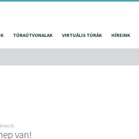
NK
TÚRAÚTVONALAK
VIRTUÁLIS TÚRÁK
HÍREINK
rcius 15.
ep van!