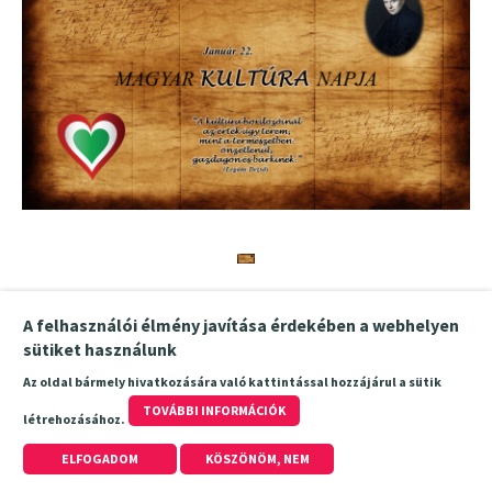
A felhasználói élmény javítása érdekében a webhelyen
sütiket használunk
Az oldal bármely hivatkozására való kattintással hozzájárul a sütik
TOVÁBBI INFORMÁCIÓK
létrehozásához.
ELFOGADOM
KÖSZÖNÖM, NEM