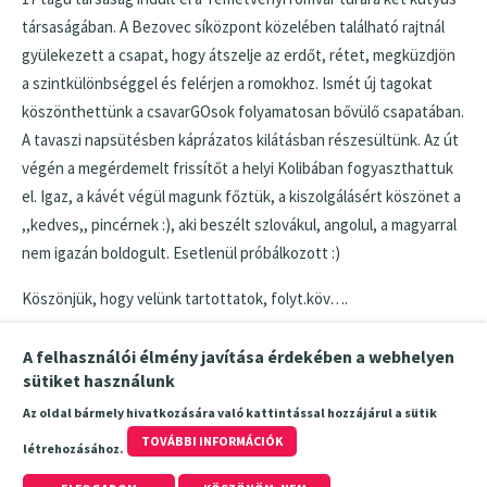
társaságában. A Bezovec síközpont közelében található rajtnál
gyülekezett a csapat, hogy átszelje az erdőt, rétet, megküzdjön
a szintkülönbséggel és felérjen a romokhoz. Ismét új tagokat
köszönthettünk a csavarGOsok folyamatosan bővülő csapatában.
A tavaszi napsütésben káprázatos kilátásban részesültünk. Az út
végén a megérdemelt frissítőt a helyi Kolibában fogyaszthattuk
el. Igaz, a kávét végül magunk főztük, a kiszolgálásért köszönet a
,,kedves,, pincérnek :), aki beszélt szlovákul, angolul, a magyarral
nem igazán boldogult. Esetlenül próbálkozott :)
Köszönjük, hogy velünk tartottatok, folyt.köv….
A felhasználói élmény javítása érdekében a webhelyen
Címkék
sütiket használunk
Temetvény
Az oldal bármely hivatkozására való kattintással hozzájárul a sütik
TOVÁBBI INFORMÁCIÓK
létrehozásához.