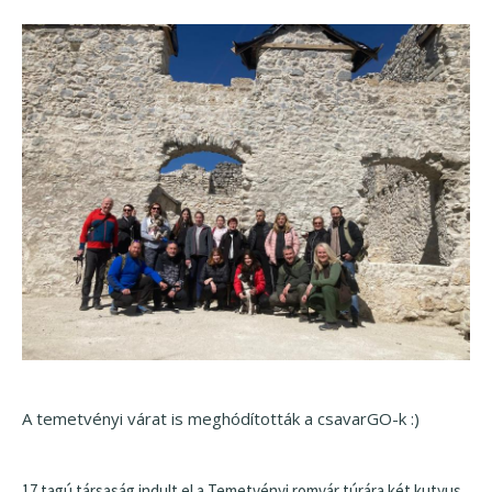
A temetvényi várat is meghódították a csavarGO-k :)
17 tagú társaság indult el a Temetvényi romvár túrára két kutyus