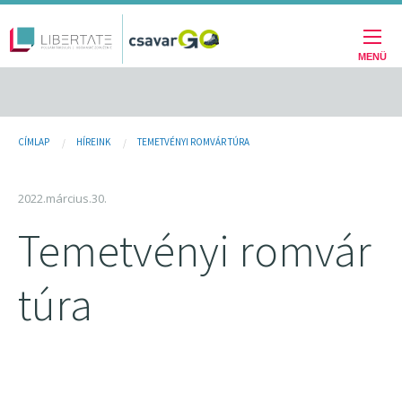
Fő
Ugrás
a
navigáció
tartalomra
MENÜ
Jelenlegi
CÍMLAP
HÍREINK
TEMETVÉNYI ROMVÁR TÚRA
hely
2022.március.30.
Temetvényi romvár
túra