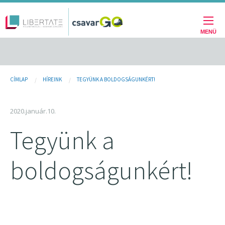
Fő
Ugrás
a
navigáció
tartalomra
MENÜ
Jelenlegi
CÍMLAP
HÍREINK
TEGYÜNK A BOLDOGSÁGUNKÉRT!
hely
2020.január.10.
Tegyünk a
boldogságunkért!