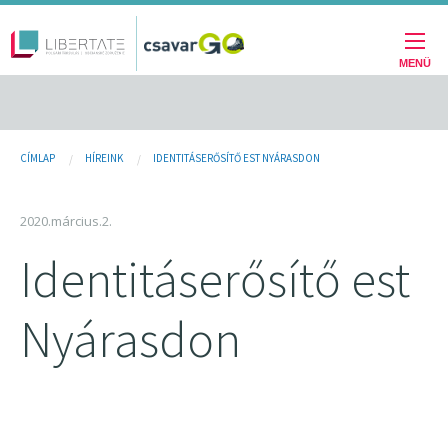
Fő
Ugrás
a
navigáció
tartalomra
MENÜ
Jelenlegi
CÍMLAP
HÍREINK
IDENTITÁSERŐSÍTŐ EST NYÁRASDON
hely
2020.március.2.
Identitáserősítő est
Nyárasdon