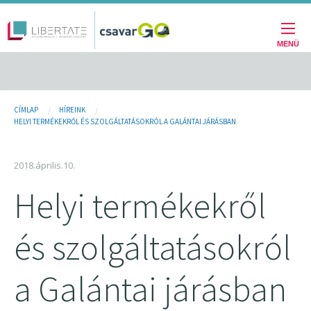
Fő
Ugrás
a
navigáció
tartalomra
MENÜ
Jelenlegi
CÍMLAP
HÍREINK
HELYI TERMÉKEKRŐL ÉS SZOLGÁLTATÁSOKRÓL A GALÁNTAI JÁRÁSBAN
hely
2018.április.10.
Helyi termékekről
és szolgáltatásokról
a Galántai járásban