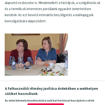
alapvető eszközeire is. Mindemellett a háztáji.sk, a szolgáltatás.sk
és a termék.sk internetes portálaink egyaránt ismertetésre
kerültek. Az ezt követő interaktív beszélgetés a márkajegyek
boncolgatására alapozódott.
A beszélgetés különféle témákat érintő eszmecserével záródott.
A felhasználói élmény javítása érdekében a webhelyen
sütiket használunk
Az oldal bármely hivatkozására való kattintással hozzájárul a sütik