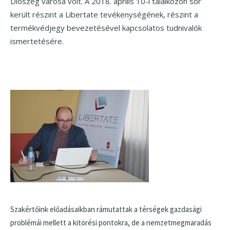
Diószeg városa volt. A 2018. április 10-i találkozón sor
került részint a Libertate tevékenységének, részint a
termékvédjegy bevezetésével kapcsolatos tudnivalók
ismertetésére.
Szakértőink előadásaikban rámutattak a térségek gazdasági
problémái mellett a kitörési pontokra, de a nemzetmegmaradás