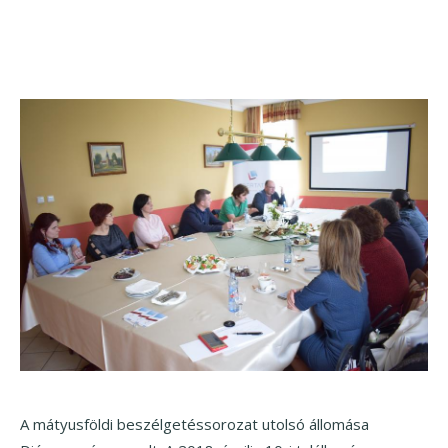
A mátyusföldi beszélgetéssorozat utolsó állomása