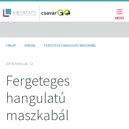
Fő
Ugrás
a
navigáció
tartalomra
MENÜ
Jelenlegi
CÍMLAP
HÍREINK
FERGETEGES HANGULATÚ MASZKABÁL
hely
2018.február.12.
Fergeteges
hangulatú
maszkabál