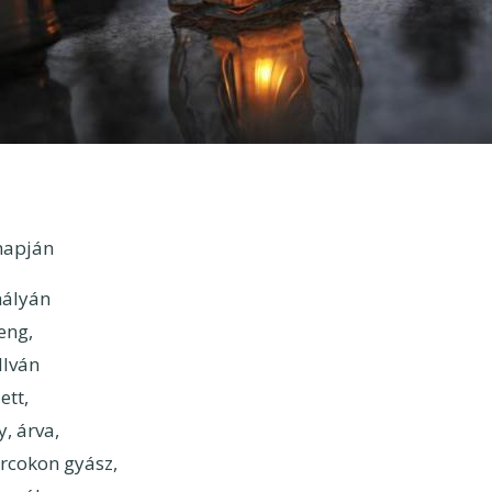
napján
mályán
eng,
llván
ett,
, árva,
rcokon gyász,