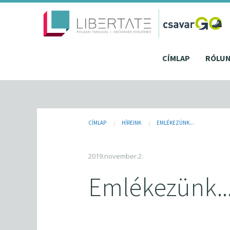
Fő
Ugrás
a
navigáció
tartalomra
CÍMLAP
RÓLU
Jelenlegi
CÍMLAP
HÍREINK
EMLÉKEZÜNK...
hely
2019.november.2.
Emlékezünk..