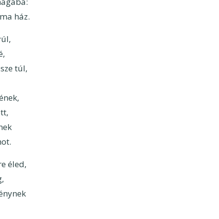
magába:
ma ház.
úl,
é,
sze túl,
ének,
tt,
nek
ot.
e éled,
g,
fénynek