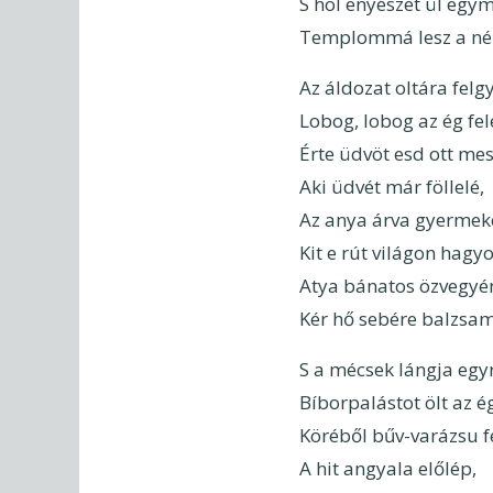
S hol enyészet ül egy
Templommá lesz a né
Az áldozat oltára felgy
Lobog, lobog az ég fel
Érte üdvöt esd ott mes
Aki üdvét már föllelé,
Az anya árva gyermek
Kit e rút világon hagyo
Atya bánatos özvegyé
Kér hő sebére balzsam
S a mécsek lángja egyr
Bíborpalástot ölt az é
Köréből bűv-varázsu 
A hit angyala előlép,