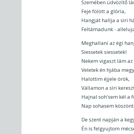
Szemében üdvözítő lá
Feje fölött a glória,
Hangját hallja a síri 
Feltámadunk - alleluja
Meghallani az égi han
Siessetek siessetek!
Nekem vigaszt lám az
Veletek én hjába megy
Halottim éjjele örök,
Vállamon a síri kereszt
Hajnal soh'sem kél a fö
Nap sohasem köszönti
De szent napján a keg
Én is felgyujtom mécs