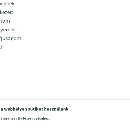
begnek
kezet:
átom
nyemet -
fjuságom:
!
n a webhelyen sütiket használunk
zájárul a sütik létrehozásához.