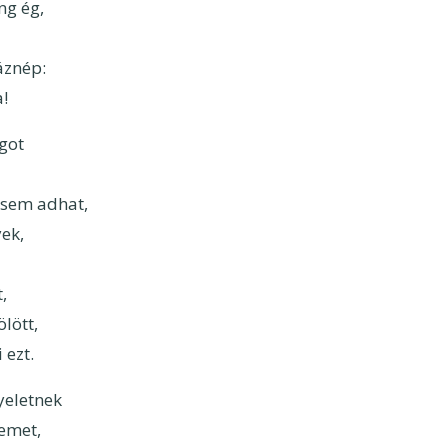
ng ég,
háznép:
!
got
 sem adhat,
ek,
,
lött,
 ezt.
yeletnek
emet,