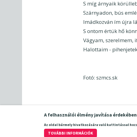
S míg árnyaik körülle
Szárnyadon, bús emlé
Imádkozván ím újra l
S ontom értük hő kön
Vágyam, szerelmem, i
Halottaim - pihenjetek
Fotó: szmcs.sk
A felhasználói élmény javítása érdekébe
Az oldal bármely hivatkozására való kattintással hoz
TOVÁBBI INFORMÁCIÓK