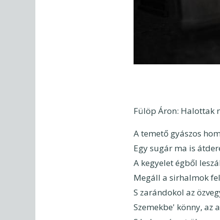
Fülöp Áron: Halottak 
A temető gyászos ho
Egy sugár ma is átder
A kegyelet égből leszá
Megáll a sirhalmok fel
S zarándokol az özvegy
Szemekbe' könny, az a