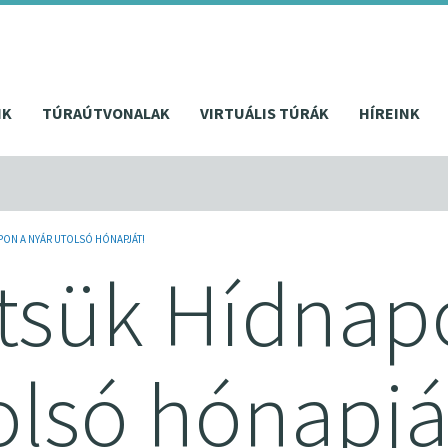
NK
TÚRAÚTVONALAK
VIRTUÁLIS TÚRÁK
HÍREINK
ON A NYÁR UTOLSÓ HÓNAPJÁT!
tsük Hídnap
olsó hónapjá