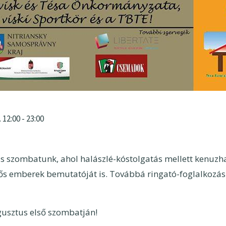
 12:00
-
23:00
 szombatunk, ahol halászlé-kóstolgatás mellett kenuzha
ős emberek bemutatóját is. Továbbá ringató-foglalkozás
usztus első szombatján!